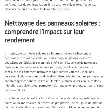
alors une opération régulière à prendre en compte pour préserver les
performances de son installation. Entre sécurité, efficacité et fréquence,
plusieurs facteurs orientent la démarche d’entretien.
Nettoyage des panneaux solaires :
comprendre l’impact sur leur
rendement
Un
nettoyage panneaux solaires à Libourne
améliore visiblement la
performance de votre installation. Laisser trop longtemps les saletés,
poussières ou résidus de savon nuit à l’efficacité. Le service de nettoyage
professionnel élimine les salissures, mousses, dépôts et impuretés. Un
spécialiste sait comment nettoyer chaque surface vitrées ou jonctions
délicates. Il utilise les bons produits d’entretien, adaptés pour ne pas rayer ou
endommager les panneaux. Les outils tels que brosse à poils doux, chiffons
microfibre et pulvérisateur permettent de nettoyer en profondeur, sans risque
pour les cellules.
Un entretien régulier évite la formation de traces de calcaire, de dépôts de
pollen ou de moisissures incrustées. Un pro préfère une eau pure, un produit
nettoyant spécial et un rinçage contrôlé. Il sait choisir le bon nettoyant pour