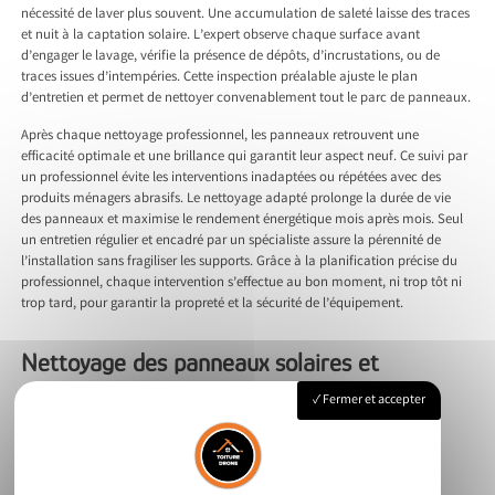
nécessité de laver plus souvent. Une accumulation de saleté laisse des traces
et nuit à la captation solaire. L’expert observe chaque surface avant
d’engager le lavage, vérifie la présence de dépôts, d’incrustations, ou de
traces issues d’intempéries. Cette inspection préalable ajuste le plan
d’entretien et permet de nettoyer convenablement tout le parc de panneaux.
Après chaque nettoyage professionnel, les panneaux retrouvent une
efficacité optimale et une brillance qui garantit leur aspect neuf. Ce suivi par
un professionnel évite les interventions inadaptées ou répétées avec des
produits ménagers abrasifs. Le nettoyage adapté prolonge la durée de vie
des panneaux et maximise le rendement énergétique mois après mois. Seul
un entretien régulier et encadré par un spécialiste assure la pérennité de
l’installation sans fragiliser les supports. Grâce à la planification précise du
professionnel, chaque intervention s’effectue au bon moment, ni trop tôt ni
trop tard, pour garantir la propreté et la sécurité de l’équipement.
Nettoyage des panneaux solaires et
prévention des dommages : comment un
Fermer et accepter
professionnel limite-t-il les incidents ?
Un professionnel identifie chaque source de risque avant de nettoyer. Il