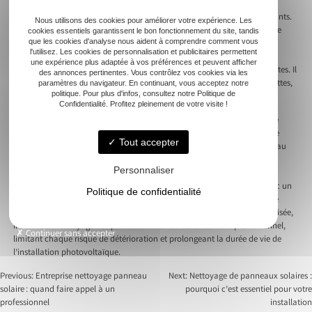
vérifie l’état des fixations, des câblages et des vitres. Il repère les signes
d’infiltration ou de corrosion pour éviter d’aggraver les problèmes existants.
Nous utilisons des cookies pour améliorer votre expérience. Les
L’utilisation de produits nettoyants appropriés comme le bicarbonate de
cookies essentiels garantissent le bon fonctionnement du site, tandis
que les cookies d'analyse nous aident à comprendre comment vous
soude, le savon de Marseille ou des détartrants naturels protège les
l'utilisez. Les cookies de personnalisation et publicitaires permettent
revêtements fragiles. Un expert évite les produits chimiques agressifs
une expérience plus adaptée à vos préférences et peuvent afficher
susceptibles d’endommager le silicone ou de laisser des traces persistantes. Il
des annonces pertinentes. Vous contrôlez vos cookies via les
contrôle la température de l’eau, la compatibilité des lingettes ou serviettes,
paramètres du navigateur. En continuant, vous acceptez notre
politique. Pour plus d'infos, consultez notre Politique de
et adapte ses gestes pour nettoyer les salissures sans rayer la surface.
Confidentialité. Profitez pleinement de votre visite !
Son savoir-faire empêche toute infiltration ou courant de fuite dû à une
mauvaise manipulation d’eau ou de solvants. Il utilise une technique de
Tout accepter
lavage progressive, segmentant la surface et évitant la stagnation de l’eau
sur les composants électriques. Un professionnel veille à conserver la
Personnaliser
brillance et la performance des panneaux après chaque aspiration ou
brossage. Il termine chaque opération par un essuyage méticuleux, avec un
Politique de confidentialité
chiffon doux et propre, pour garantir l’absence de mauvaises odeurs, de
dépôts de savon ou de traces de séchage. Grâce à cette approche maîtrisée,
il assure un nettoyage des panneaux solaires véritablement professionnel,
Continuer sans accepter
limitant chaque risque de détérioration et prolongeant la durée de vie de
l’installation photovoltaïque.
Previous:
Entreprise nettoyage panneau
Next:
Nettoyage de panneaux solaires :
solaire : quand faire appel à un
pourquoi c’est essentiel pour votre
Navigation
professionnel
installation