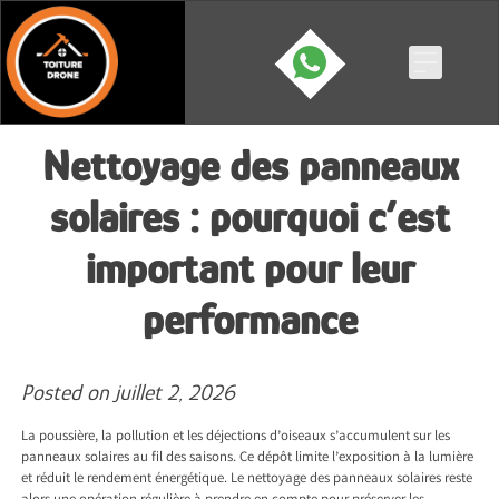
Skip
to
content
Nettoyage des panneaux
solaires : pourquoi c’est
important pour leur
performance
Posted on
juillet 2, 2026
La poussière, la pollution et les déjections d’oiseaux s’accumulent sur les
panneaux solaires au fil des saisons. Ce dépôt limite l’exposition à la lumière
et réduit le rendement énergétique. Le nettoyage des panneaux solaires reste