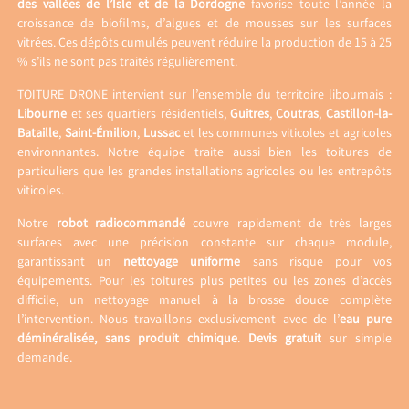
des vallées de l’Isle et de la Dordogne
favorise toute l’année la
croissance de biofilms, d’algues et de mousses sur les surfaces
vitrées. Ces dépôts cumulés peuvent réduire la production de 15 à 25
% s’ils ne sont pas traités régulièrement.
TOITURE DRONE intervient sur l’ensemble du territoire libournais :
Libourne
et ses quartiers résidentiels,
Guitres
,
Coutras
,
Castillon-la-
Bataille
,
Saint-Émilion
,
Lussac
et les communes viticoles et agricoles
environnantes. Notre équipe traite aussi bien les toitures de
particuliers que les grandes installations agricoles ou les entrepôts
viticoles.
Notre
robot radiocommandé
couvre rapidement de très larges
surfaces avec une précision constante sur chaque module,
garantissant un
nettoyage uniforme
sans risque pour vos
équipements. Pour les toitures plus petites ou les zones d’accès
difficile, un nettoyage manuel à la brosse douce complète
l’intervention. Nous travaillons exclusivement avec de l’
eau pure
déminéralisée, sans produit chimique
.
Devis gratuit
sur simple
demande.