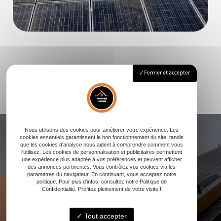
Fermer et accepter
Nous utilisons des cookies pour améliorer votre expérience. Les
cookies essentiels garantissent le bon fonctionnement du site, tandis
que les cookies d'analyse nous aident à comprendre comment vous
l'utilisez. Les cookies de personnalisation et publicitaires permettent
une expérience plus adaptée à vos préférences et peuvent afficher
des annonces pertinentes. Vous contrôlez vos cookies via les
Vous souhaitez en savoir plus ?
paramètres du navigateur. En continuant, vous acceptez notre
politique. Pour plus d'infos, consultez notre Politique de
Contactez-nous dès maintenant !
Confidentialité. Profitez pleinement de votre visite !
Tout accepter