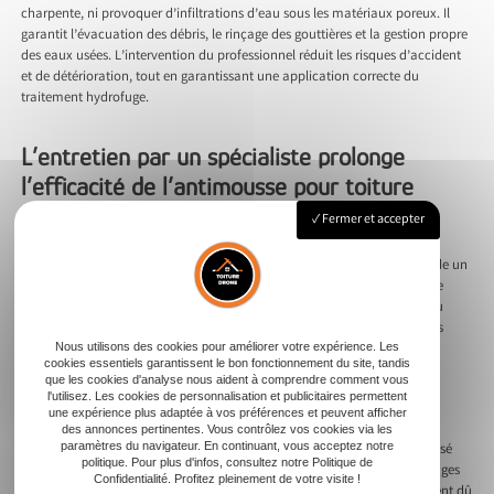
charpente, ni provoquer d’infiltrations d’eau sous les matériaux poreux. Il
garantit l’évacuation des débris, le rinçage des gouttières et la gestion propre
des eaux usées. L’intervention du professionnel réduit les risques d’accident
et de détérioration, tout en garantissant une application correcte du
traitement hydrofuge.
L’entretien par un spécialiste prolonge
l’efficacité de l’antimousse pour toiture
Fermer et accepter
Le couvreur planifie un entretien régulier du toit pour préserver son
étanchéité et éviter la réapparition de mousses et lichens. Il recommande un
traitement préventif pour protéger durablement la toiture. Un spécialiste
choisit un produit hydrofuge incolore ou coloré selon le type de tuiles ou
d’ardoise. Il applique plusieurs couches si les matériaux se montrent très
poreux. Le professionnel laisse agir le traitement anti mousse le temps
Nous utilisons des cookies pour améliorer votre expérience. Les
cookies essentiels garantissent le bon fonctionnement du site, tandis
nécessaire, puis vérifie l’uniformité de l’imprégnation. En cas de traces
que les cookies d'analyse nous aident à comprendre comment vous
noires, de dépôts ou de germes persistants, il ajuste la formulation du
l'utilisez. Les cookies de personnalisation et publicitaires permettent
produit ou change de solution pour renforcer l’action antimousse.
une expérience plus adaptée à vos préférences et peuvent afficher
des annonces pertinentes. Vous contrôlez vos cookies via les
paramètres du navigateur. En continuant, vous acceptez notre
L’entretien professionnel garantit la longévité de la toiture. Un suivi réalisé
politique. Pour plus d'infos, consultez notre Politique de
par un couvreur évite la prolifération de micro-organismes, d’algues rouges
Confidentialité. Profitez pleinement de votre visite !
ou de moisissures. Le nettoyage de toiture régulier combat l’encrassement dû