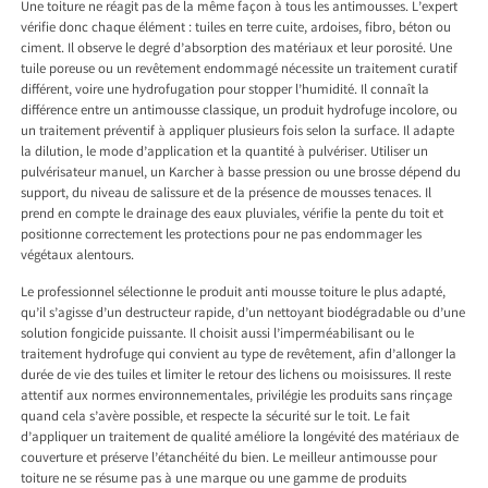
Une toiture ne réagit pas de la même façon à tous les antimousses. L’expert
vérifie donc chaque élément : tuiles en terre cuite, ardoises, fibro, béton ou
ciment. Il observe le degré d’absorption des matériaux et leur porosité. Une
tuile poreuse ou un revêtement endommagé nécessite un traitement curatif
différent, voire une hydrofugation pour stopper l’humidité. Il connaît la
différence entre un antimousse classique, un produit hydrofuge incolore, ou
un traitement préventif à appliquer plusieurs fois selon la surface. Il adapte
la dilution, le mode d’application et la quantité à pulvériser. Utiliser un
pulvérisateur manuel, un Karcher à basse pression ou une brosse dépend du
support, du niveau de salissure et de la présence de mousses tenaces. Il
prend en compte le drainage des eaux pluviales, vérifie la pente du toit et
positionne correctement les protections pour ne pas endommager les
végétaux alentours.
Le professionnel sélectionne le produit anti mousse toiture le plus adapté,
qu’il s’agisse d’un destructeur rapide, d’un nettoyant biodégradable ou d’une
solution fongicide puissante. Il choisit aussi l’imperméabilisant ou le
traitement hydrofuge qui convient au type de revêtement, afin d’allonger la
durée de vie des tuiles et limiter le retour des lichens ou moisissures. Il reste
attentif aux normes environnementales, privilégie les produits sans rinçage
quand cela s’avère possible, et respecte la sécurité sur le toit. Le fait
d’appliquer un traitement de qualité améliore la longévité des matériaux de
couverture et préserve l’étanchéité du bien. Le meilleur antimousse pour
toiture ne se résume pas à une marque ou une gamme de produits