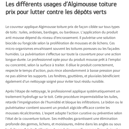
Les différents usages d’Algimousse toiture
prix pour lutter contre les dépôts verts
Le couvreur applique Algimousse toiture prix de façon ciblée sur tous types
de toits : tuiles, ardoises, bardages, ou bardeaux. L’application du produit
anti mousse dépend du niveau d’encrassement. Il pulvérise une solution
biocide ou fongicide selon la prolifération de mousses et de lichens. Ces
micro-organismes envahissent souvent les toitures poreuses ou les façades
humides. La pulvérisation s’effectue sur toute la couverture pour une action
longue-durée. Le professionnel opte pour du produit mousse prêt à l’emploi
ou concentré, selon la surface à traiter. Il dilue le produit correctement,
respecte le temps d’action, puis rince abondamment à basse pression pour
ne pas abîmer les supports. Les fenêtres, gouttières, et pluviales bénéficient
également d’un nettoyage soigné pour éviter tout résidu nuisible.
Après l’étape de nettoyage, le professionnel applique systématiquement un
traitement hydrofuge sur le toit. Cette procédure imperméabilise les tuiles,
retarde l’imprégnation de l’humidité et bloque les infiltrations. Le bidon ou le
pulvérisateur contient souvent un produit algicide efficace contre les
mousses récalcitrantes. L’expert adapte l’action curative ou préventive selon
l’état de la couverture toiture. Ses méthodes garantissent une élimination
profonde des germes, lichens, et moisissures, même dans les angles ou sous