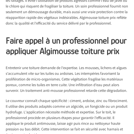
les faîtages. Il évite l’utilisation de produits agressifs comme l’eau de javel ou
le chlore qui risquent de fragiliser la toiture. Un soin professionnel fournit non
seulement un démoussage durable, mais aussi une vraie protection contre la
réapparition rapide des végétaux indésirables. Algimousse toiture prix reflète
donc la qualité et l’efficacité du service délivré par le professionnel.
Faire appel à un professionnel pour
appliquer Algimousse toiture prix
Entretenir une toiture demande de l’expertise. Les mousses, lichens et algues
s’accumulent vite sur les tuiles ou ardoises. Les intempéries favorisent la
prolifération de micro-organismes. Cette végétation fragilise les matériaux
poreux, comme les tuiles en terre cuite. Une infiltration d’eau peut alors
survenir. Un traitement anti-mousse professionnel retarde cette dégradation.
Le couvreur connaît chaque spécificité : ciment, ardoise, zinc ou fibrociment.
Il utilise des produits adaptés comme un algicide, un fongicide ou un produit
hydrofuge. L’application nécessite méthode et expertise. Sur le toit, le
professionnel procède en plusieurs étapes pour garantir l’efficacité. Il
applique le produit antimousse, laisse agir puis rince au nettoyeur haute
pression ou bas débit. Cette intervention se fait en sécurité avec harnais et