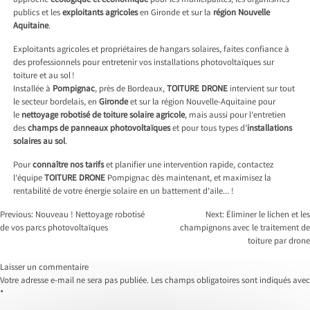
approche
écologique et économique
pour les municipalités, les organismes
publics et les
exploitants agricoles
en Gironde et sur la
région Nouvelle
Aquitaine
.
Exploitants agricoles et propriétaires de hangars solaires, faites confiance à
des professionnels pour entretenir vos installations photovoltaïques sur
toiture et au sol !
Installée à
Pompignac
, près de Bordeaux,
TOITURE DRONE
intervient sur tout
le secteur bordelais, en
Gironde
et sur la région Nouvelle-Aquitaine pour
le
nettoyage robotisé de toiture solaire agricole
, mais aussi pour l’entretien
des
champs de panneaux photovoltaïques
et pour tous types d’
installations
solaires au sol
.
Pour
connaître nos tarifs
et planifier une intervention rapide, contactez
l’équipe
TOITURE DRONE
Pompignac dès maintenant, et maximisez la
rentabilité de votre énergie solaire en un battement d’aile… !
Navigation
Previous:
Nouveau ! Nettoyage robotisé
Next:
Éliminer le lichen et les
de
de vos parcs photovoltaïques
champignons avec le traitement de
l’article
toiture par drone
Laisser un commentaire
Votre adresse e-mail ne sera pas publiée.
Les champs obligatoires sont indiqués avec
*