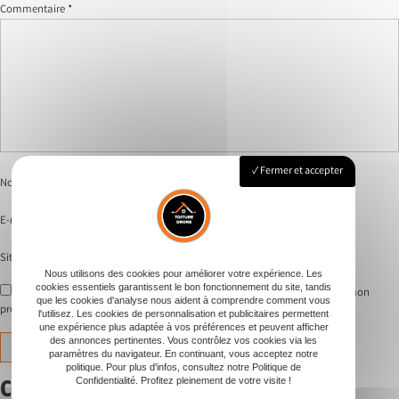
Commentaire
*
Fermer et accepter
Nom
*
E-mail
*
Site web
Nous utilisons des cookies pour améliorer votre expérience. Les
cookies essentiels garantissent le bon fonctionnement du site, tandis
Enregistrer mon nom, mon e-mail et mon site dans le navigateur pour mon
que les cookies d'analyse nous aident à comprendre comment vous
prochain commentaire.
l'utilisez. Les cookies de personnalisation et publicitaires permettent
une expérience plus adaptée à vos préférences et peuvent afficher
des annonces pertinentes. Vous contrôlez vos cookies via les
paramètres du navigateur. En continuant, vous acceptez notre
politique. Pour plus d'infos, consultez notre Politique de
Confidentialité. Profitez pleinement de votre visite !
Catégories