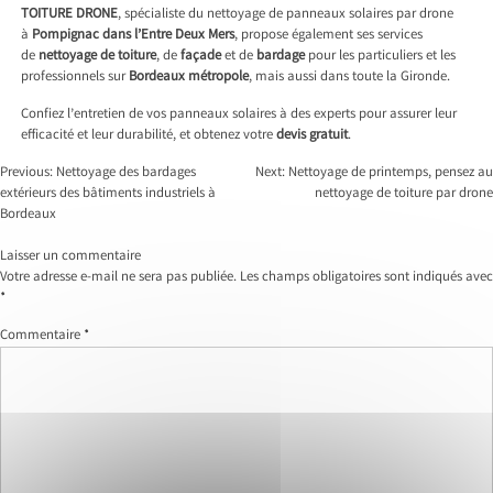
TOITURE DRONE
, spécialiste du nettoyage de panneaux solaires par drone
à
Pompignac dans l’Entre Deux Mers
, propose également ses services
de
nettoyage de toiture
, de
façade
et de
bardage
pour les particuliers et les
professionnels sur
Bordeaux métropole
, mais aussi dans toute la Gironde.
Confiez l’entretien de vos panneaux solaires à des experts pour assurer leur
efficacité et leur durabilité, et obtenez votre
devis gratuit
.
Navigation
Previous:
Nettoyage des bardages
Next:
Nettoyage de printemps, pensez au
de
extérieurs des bâtiments industriels à
nettoyage de toiture par drone
l’article
Bordeaux
Laisser un commentaire
Votre adresse e-mail ne sera pas publiée.
Les champs obligatoires sont indiqués avec
*
Commentaire
*