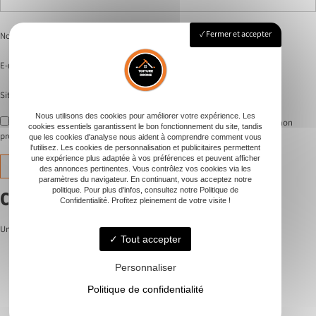
Fermer et accepter
Nom
*
E-mail
*
Site web
Nous utilisons des cookies pour améliorer votre expérience. Les
Enregistrer mon nom, mon e-mail et mon site dans le navigateur pour mon
cookies essentiels garantissent le bon fonctionnement du site, tandis
prochain commentaire.
que les cookies d'analyse nous aident à comprendre comment vous
l'utilisez. Les cookies de personnalisation et publicitaires permettent
une expérience plus adaptée à vos préférences et peuvent afficher
des annonces pertinentes. Vous contrôlez vos cookies via les
paramètres du navigateur. En continuant, vous acceptez notre
politique. Pour plus d'infos, consultez notre Politique de
Catégories
Confidentialité. Profitez pleinement de votre visite !
Uncategorized
Tout accepter
Personnaliser
Politique de confidentialité